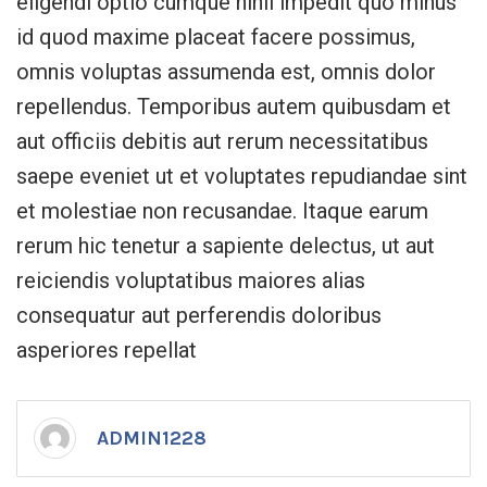
eligendi optio cumque nihil impedit quo minus
id quod maxime placeat facere possimus,
omnis voluptas assumenda est, omnis dolor
repellendus. Temporibus autem quibusdam et
aut officiis debitis aut rerum necessitatibus
saepe eveniet ut et voluptates repudiandae sint
et molestiae non recusandae. Itaque earum
rerum hic tenetur a sapiente delectus, ut aut
reiciendis voluptatibus maiores alias
consequatur aut perferendis doloribus
asperiores repellat
ADMIN1228